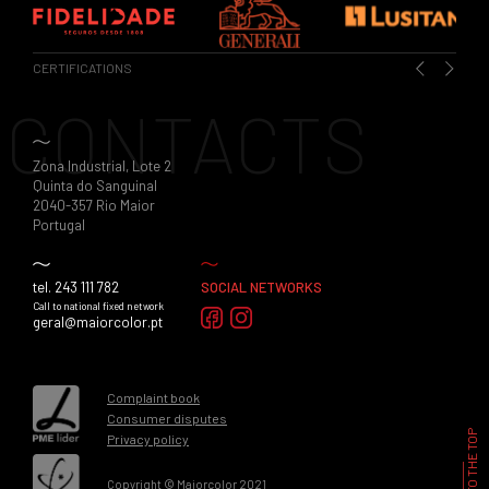
CERTIFICATIONS
Previous
Next
CONTACTS
Zona Industrial, Lote 2
Quinta do Sanguinal
2040-357 Rio Maior
Portugal
tel. 243 111 782
SOCIAL NETWORKS
Call to national fixed network
geral@maiorcolor.pt
Complaint book
Consumer disputes
BACK TO THE TOP
Privacy policy
Copyright © Maiorcolor 2021