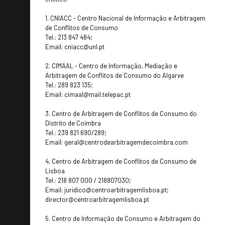
REPAIR
1. CNIACC - Centro Nacional de Informação e Arbitragem
UPHOLSTERY
de Conflitos de Consumo
REPAIR
Tel.: 213 847 484;
Email:
cniacc@unl.pt
PAINTING
CHROME PLATING
2. CIMAAL - Centro de Informação, Mediação e
Arbitragem de Conflitos de Consumo do Algarve
AQUAPRINT
Tel.: 289 823 135;
Email:
cimaal@mail.telepac.pt
NEWS
3. Centro de Arbitragem de Conflitos de Consumo do
ARTECHROME
Distrito de Coimbra
Tel.: 239 821 690/289;
CONTACTS
Email:
geral@centrodearbitragemdecoimbra.com
4. Centro de Arbitragem de Conflitos de Consumo de
Lisboa
Tel.: 218 807 000 / 218807030;
Email:
juridico@centroarbitragemlisboa.pt
;
director@centroarbitragemlisboa.pt
5. Centro de Informação de Consumo e Arbitragem do