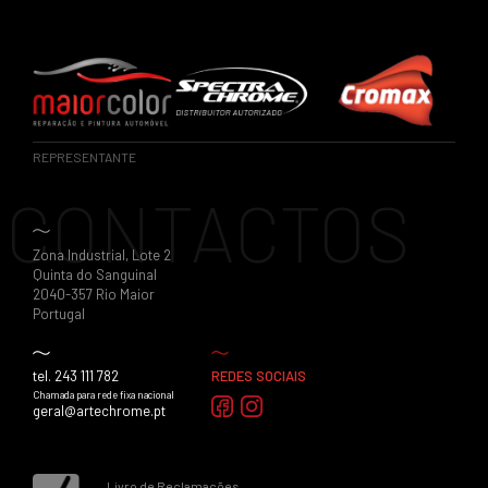
REPRESENTANTE
CONTACTOS
Zona Industrial, Lote 2
Quinta do Sanguinal
2040-357 Rio Maior
Portugal
tel. 243 111 782
REDES SOCIAIS
Chamada para rede fixa nacional
geral@artechrome.pt
Livro de Reclamações