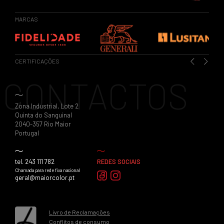
MARCAS
CERTIFICAÇÕES
Previous
Next
CONTACTOS
Zona Industrial, Lote 2
Quinta do Sanguinal
2040-357 Rio Maior
Portugal
tel. 243 111 782
REDES SOCIAIS
Chamada para rede fixa nacional
geral@maiorcolor.pt
Livro de Reclamações
Conflitos de consumo