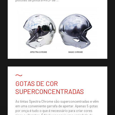
pistolas de pintura HVLP de ...
GOTAS DE COR
SUPERCONCENTRADAS
As tintas Spectra Chrome são superconcentradas e vêm
em uma conveniente garrafa de apertar. Apenas 5 gotas
por onça é tudo o que é necessário para criar cores